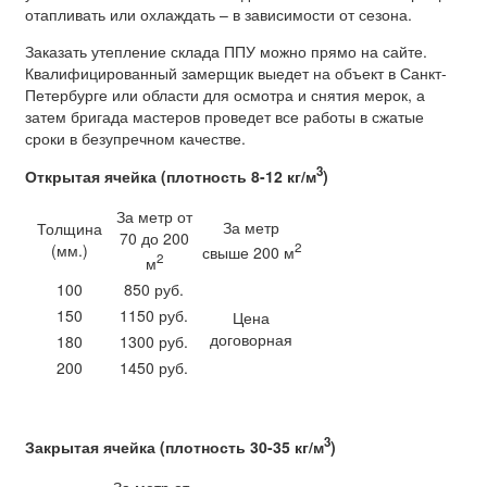
отапливать или охлаждать – в зависимости от сезона.
Заказать утепление склада ППУ можно прямо на сайте.
Квалифицированный замерщик выедет на объект в Санкт-
Петербурге или области для осмотра и снятия мерок, а
затем бригада мастеров проведет все работы в сжатые
сроки в безупречном качестве.
3
Открытая ячейка (плотность 8-12 кг/м
)
За метр от
За метр
Толщина
70 до 200
2
(мм.)
свыше 200 м
2
м
100
850 руб.
150
1150 руб.
Цена
договорная
180
1300 руб.
200
1450 руб.
3
Закрытая ячейка (плотность 30-35 кг/м
)