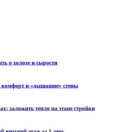
ть о холоде и сырости
о, комфорт и «дышащие» стены
х: заложить тепло на этапе стройки
 верхний этаж за 1 день