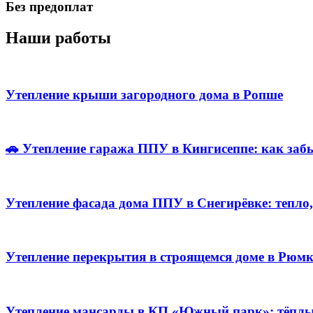
Без предоплат
Наши работы
Утепление крыши загородного дома в Ропше
🚗 Утепление гаража ППУ в Кингисеппе: как забы
Утепление фасада дома ППУ в Снегирёвке: тепл
Утепление перекрытия в строящемся доме в Рюмка
Утепление мансарды в КП «Южный парк»: тёплый