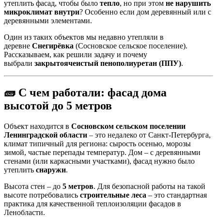
утеплить фасад, чтобы было
тепло
, но при этом
не нарушить
микроклимат внутри
? Особенно если дом деревянный или с
деревянными элементами.
Один из таких объектов мы недавно утепляли в
деревне
Снегирёвка
(Сосновское сельское поселение).
Рассказываем, как решили задачу и почему
выбрали
закрытоячеистый пенополиуретан (ППУ)
.
🧱 С чем работали: фасад дома
высотой до 5 метров
Объект находится в
Сосновском сельском поселении
Ленинградской области
– это недалеко от Санкт-Петербурга,
климат типичный для региона: сырость осенью, морозы
зимой, частые перепады температур. Дом – с деревянными
стенами (или каркасными участками), фасад нужно было
утеплить
снаружи
.
Высота стен – до
5 метров
. Для безопасной работы на такой
высоте потребовались
строительные леса
– это стандартная
практика для качественной теплоизоляции фасадов в
Ленобласти.