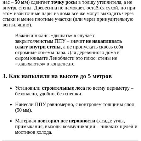
нас –
50 мм
) сдвигает
точку росы
в толщу утеплителя, а не
внутрь стены. Древесина не намокает, остаётся сухой, но при
этом избыточные пары из дома всё же могут выходить через
стыки и менее плотные участки (или через принудительную
вентиляцию).
Важный нюанс: «дышать» в случае с
закрытоячеистым ППУ – значит
не накапливать
влагу внутри стены
, а не пропускать сквозь себя
огромные объёмы пара. Для деревянного дома в
сыром климате Ленобласти это плюс: стены не
«задыхаются» в конденсате.
3.
Как напыляли на высоте до 5 метров
Установили
строительные леса
по всему периметру –
безопасно, удобно, без спешки.
Нанесли ППУ равномерно, с контролем толщины слоя
(50 мм).
Материал
повторил все неровности
фасада: углы,
примыкания, выходы коммуникаций – никаких щелей и
мостиков холода.