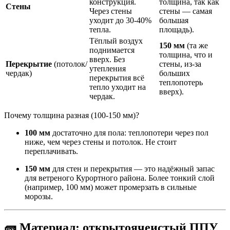
конструкция.
толщина, так как
Стены
Через стены
стены — самая
уходит до 30-40%
большая
тепла.
площадь).
Тёплый воздух
150 мм
(та же
поднимается
толщина, что и
вверх. Без
Перекрытие
(потолок/
стены, из-за
утепления
чердак)
больших
перекрытия всё
теплопотерь
тепло уходит на
вверх).
чердак.
Почему толщина разная (100-150 мм)?
100 мм
достаточно для пола: теплопотери через пол
ниже, чем через стены и потолок. Не стоит
переплачивать.
150 мм
для стен и перекрытия — это надёжный запас
для ветреного Курортного района. Более тонкий слой
(например, 100 мм) может промерзать в сильные
морозы.
🧱 Материал: открытоячеистый ППУ