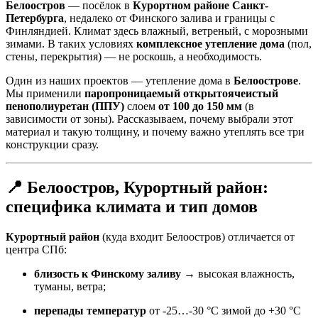
Белоостров
— посёлок в
Курортном районе Санкт-
Петербурга
, недалеко от Финского залива и границы с
Финляндией. Климат здесь влажный, ветреный, с морозными
зимами. В таких условиях
комплексное утепление дома
(пол,
стены, перекрытия) — не роскошь, а необходимость.
Один из наших проектов — утепление дома в
Белоострове
.
Мы применили
паропроницаемый открытоячеистый
пенополиуретан (ППУ)
слоем
от 100 до 150 мм
(в
зависимости от зоны). Рассказываем, почему выбрали этот
материал и такую толщину, и почему важно утеплять все три
конструкции сразу.
📍 Белоостров, Курортный район:
специфика климата и тип домов
Курортный район
(куда входит Белоостров) отличается от
центра СПб:
близость к Финскому заливу
→ высокая влажность,
туманы, ветра;
перепады температур
от -25…-30 °C зимой до +30 °C