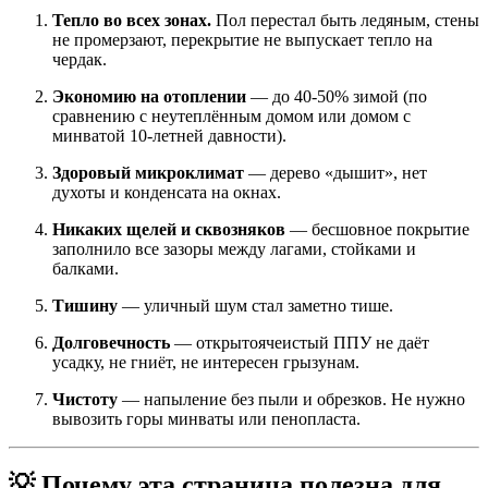
Тепло во всех зонах.
Пол перестал быть ледяным, стены
не промерзают, перекрытие не выпускает тепло на
чердак.
Экономию на отоплении
— до 40-50% зимой (по
сравнению с неутеплённым домом или домом с
минватой 10-летней давности).
Здоровый микроклимат
— дерево «дышит», нет
духоты и конденсата на окнах.
Никаких щелей и сквозняков
— бесшовное покрытие
заполнило все зазоры между лагами, стойками и
балками.
Тишину
— уличный шум стал заметно тише.
Долговечность
— открытоячеистый ППУ не даёт
усадку, не гниёт, не интересен грызунам.
Чистоту
— напыление без пыли и обрезков. Не нужно
вывозить горы минваты или пенопласта.
💡 Почему эта страница полезна для