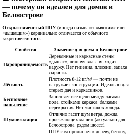
— почему он идеален для домов в
Белоострове
Открытоячеистый ППУ
(иногда называют «мягким» или
«дышащим») кардинально отличается от обычного
закрытоячеистого:
Свойство
Значение для дома в Белоострове
Деревянные и каркасные стены
«дышат», лишняя влага выходит
Паропроницаемость
наружу. Нет гниения, плесени, запаха
сырости.
Плотность 8-12 кг/м³ — почти не
Лёгкость
нагружает конструкции. Идеально для
старых дач и каркасников.
Заполняет все щели между лагами
Бесшовное
пола, стойками каркаса, балками
напыление
перекрытия. Нет мостиков холода.
Отлично гасит шум ветра, дождя,
Шумоизоляция
проезжающих машин (актуально для
Белоострова, рядом шоссе).
ППУ сам прилипает к дереву, бетону,