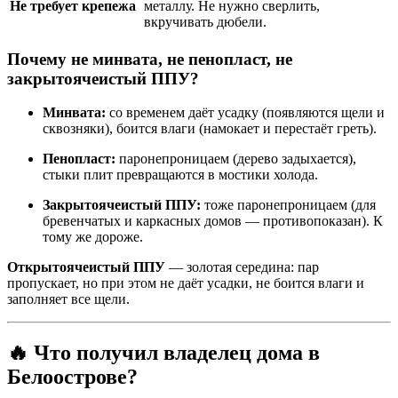
Не требует крепежа
металлу. Не нужно сверлить,
вкручивать дюбели.
Почему не минвата, не пенопласт, не
закрытоячеистый ППУ?
Минвата:
со временем даёт усадку (появляются щели и
сквозняки), боится влаги (намокает и перестаёт греть).
Пенопласт:
паронепроницаем (дерево задыхается),
стыки плит превращаются в мостики холода.
Закрытоячеистый ППУ:
тоже паронепроницаем (для
бревенчатых и каркасных домов — противопоказан). К
тому же дороже.
Открытоячеистый ППУ
— золотая середина: пар
пропускает, но при этом не даёт усадки, не боится влаги и
заполняет все щели.
🔥 Что получил владелец дома в
Белоострове?