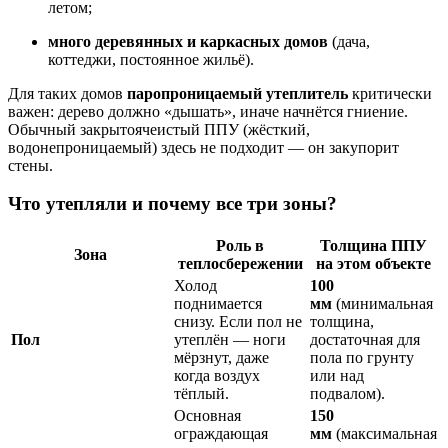
летом;
много деревянных и каркасных домов
(дача,
коттеджи, постоянное жильё).
Для таких домов
паропроницаемый утеплитель
критически
важен: дерево должно «дышать», иначе начнётся гниение.
Обычный закрытоячеистый ППУ (жёсткий,
водонепроницаемый) здесь не подходит — он закупорит
стены.
Что утепляли и почему все три зоны?
Роль в
Толщина ППУ
Зона
теплосбережении
на этом объекте
Холод
100
поднимается
мм
(минимальная
снизу. Если пол не
толщина,
Пол
утеплён — ноги
достаточная для
мёрзнут, даже
пола по грунту
когда воздух
или над
тёплый.
подвалом).
Основная
150
ограждающая
мм
(максимальная